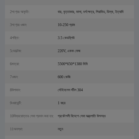
2পণ্যের আকৃতি:
বার, বৃত্তাকার, ফালা, বর্গক্ষেত্র, পিরামিড, ডিস্ক, ইত্যাদি
3পণ্যের ওজন:
10-250 গ্রাম
4শক্তি:
3.5 কেডব্লিউ
5ভোল্টেজ:
220V, একক ফেজ
6মাত্রা:
5500*650*1380 মিমি
7ওজন:
600 কেজি
8উপাদান:
স্টেইনলেস স্টীল 304
9ওয়ারেন্টি:
1 বছর
10বিক্রয়োত্তর সেবা প্রদান করা হয়:
প্রকৌশলী বিদেশে সেবা যন্ত্রপাতি উপলব্ধ
11অবস্থা:
নতুন