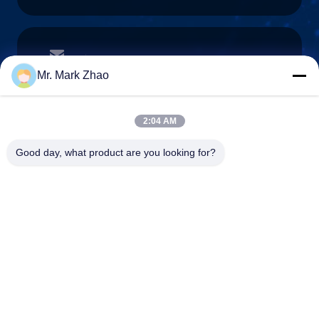
papaind@papamachine.com
ই-মেইল
Mr. Mark Zhao
2:04 AM
0086-13818681174
Good day, what product are you looking for?
ফোন:
Shanghai Papa Industrial Co.,LTD