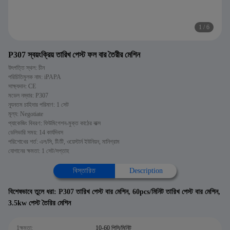
1
/
6
P307 স্বয়ংক্রিয় তারিখ পেস্ট ফল বার তৈরীর মেশিন
উৎপত্তি স্থল: চীন
পরিচিতিমুলক নাম: iPAPA
সাক্ষ্যদান: CE
মডেল নম্বার: P307
ন্যূনতম চাহিদার পরিমাণ: 1 সেট
মূল্য: Negotiate
প্যাকেজিং বিবরণ: ফিউমিগেশন-মুক্ত কাঠের বাক্স
ডেলিভারি সময়: 14 কার্যদিবস
পরিশোধের শর্ত: এল/সি, টি/টি, ওয়েস্টার্ন ইউনিয়ন, মানিগ্রাম
যোগানের ক্ষমতা: 1 সেট/সপ্তাহ
বিস্তারিত
Description
বিশেষভাবে তুলে ধরা:
P307 তারিখ পেস্ট বার মেশিন
,
60pcs/মিনিট তারিখ পেস্ট বার মেশিন
,
3.5kw পেস্ট তৈরির মেশিন
1ক্ষমতা:
10-60 পিসি/মিনিট