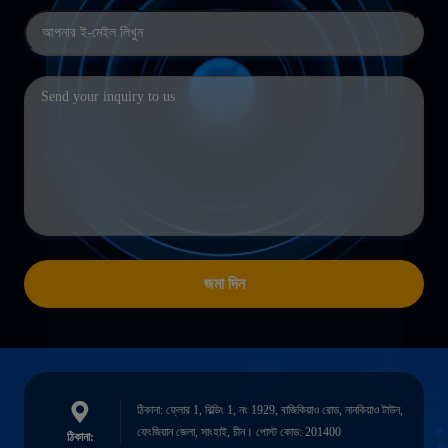
জমা দিন
ঠিকানা: ফ্লোর 1, বিল্ডিং 1, নং 1929, বাজিকিয়াও রোড, নানকিয়াও টাউন,
ফেংজিয়ান জেলা, সাংহাই, চীন। পোস্ট কোড: 201400
ঠিকানা: