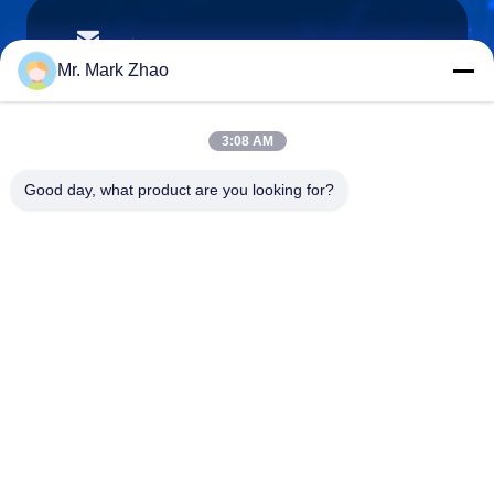
papaind@papamachine.com
ই-মেইল
Mr. Mark Zhao
3:08 AM
0086-13818681174
Good day, what product are you looking for?
ফোন:
Shanghai Papa Industrial Co.,LTD