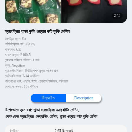
2
/
5
স্বয়ংক্রিয় পান্ডা কুকি ওয়্যার কাট কুকি মেশিন
উৎপত্তি স্থল: চীন
পরিচিতিমুলক নাম: iPAPA
সাক্ষ্যদান: CE
মডেল নম্বার: P160-5
ন্যূনতম চাহিদার পরিমাণ: 1 সেট
মূল্য: Negotiate
প্যাকেজিং বিবরণ: ফিউমিগেশন-মুক্ত কাঠের বাক্স
ডেলিভারি সময়: 7-14 কার্যদিবস
পরিশোধের শর্ত: এল/সি, টি/টি, ওয়েস্টার্ন ইউনিয়ন, মানিগ্রাম
যোগানের ক্ষমতা: 10 সেট/মাস
বিস্তারিত
Description
বিশেষভাবে তুলে ধরা:
পান্ডা স্বয়ংক্রিয় এনক্রস্টিং মেশিন
,
একক ফেজ স্বয়ংক্রিয় এনক্রস্টিং মেশিন
,
পান্ডা ওয়্যার কাট কুকি মেশিন
1শক্তি:
2.65 কিলোওয়াট