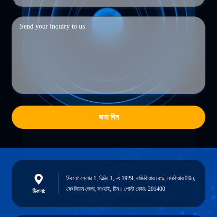
জমা দিন
ঠিকানা: ফ্লোর 1, বিল্ডিং 1, নং 1929, বাজিকিয়াও রোড, নানকিয়াও টাউন,
ফেংজিয়ান জেলা, সাংহাই, চীন। পোস্ট কোড: 201400
ঠিকানা: