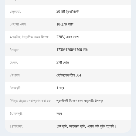
2দ্রুততা:
20-80 টুকরা/মিনিট
3পণ্যের ওজন:
10-270 গ্রাম
4ভোল্টেজ, বৈদ্যুতিক একক বিশেষ:
220V, একক ফেজ
5মাত্রা:
1730*1200*1700 মিমি
6ওজন:
370 কেজি
7উপাদান:
স্টেইনলেস স্টীল 304
8ওয়ারেন্টি:
1 বছর
9বিক্রয়োত্তর সেবা প্রদান করা হয়:
প্রকৌশলী বিদেশে সেবা যন্ত্রপাতি উপলব্ধ
10অবস্থা:
নতুন
11আবেদন:
পান্ডা কুকি, আইসবক্স কুকি, ওয়্যার কাট কুকি ইত্যাদি।