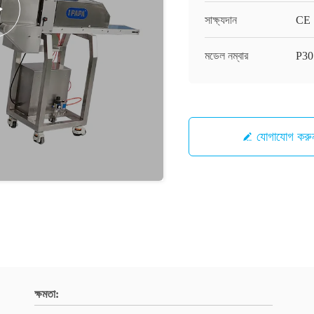
সাক্ষ্যদান
CE
মডেল নম্বার
P30
যোগাযোগ করু
ক্ষমতা: