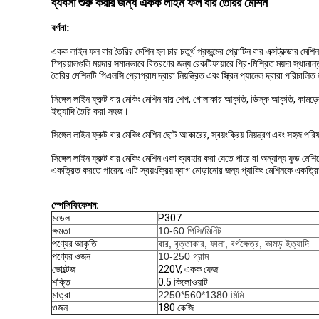
ব্যবসা শুরু করার জন্য একক লাইন ফল বার তৈরির মেশিন
বর্ণনা:
একক লাইন ফল বার তৈরির মেশিন হল চার চতুর্থ প্রজন্মের প্রোটিন বার এক্সট্রুডার মেশিন
স্প্রিয়ালগুলি ময়দার সমানভাবে বিতরণের জন্য রেকটিফায়ারে প্রি-মিশ্রিত ময়দা স্
তৈরির মেশিনটি পিএলসি প্রোগ্রাম দ্বারা নিয়ন্ত্রিত এবং স্ক্রিন প্যানেল দ্বারা পরিচালি
সিঙ্গেল লাইন ফ্রুট বার মেকিং মেশিন বার শেপ, গোলাকার আকৃতি, ডিস্ক আকৃতি, কামড়ের
ইত্যাদি তৈরি করা সহজ।
সিঙ্গেল লাইন ফ্রুট বার মেকিং মেশিন ছোট আকারের, স্বয়ংক্রিয় নিয়ন্ত্রণ এবং সহজ পর
সিঙ্গেল লাইন ফ্রুট বার মেকিং মেশিন একা ব্যবহার করা যেতে পারে বা অন্যান্য ফুড 
একত্রিত করতে পারেন; এটি স্বয়ংক্রিয় ব্যাগ মোড়ানোর জন্য প্যাকিং মেশিনকে একত্র
স্পেসিফিকেশন:
মডেল
P307
ক্ষমতা
10-60 পিসি/মিনিট
পণ্যের আকৃতি
বার, বৃত্তাকার, ফালা, বর্গক্ষেত্র, কামড় ইত্যাদি
পণ্যের ওজন
10-250 গ্রাম
ভোল্টেজ
220V, একক ফেজ
শক্তি
0.5 কিলোওয়াট
মাত্রা
2250*560*1380 মিমি
ওজন
180 কেজি