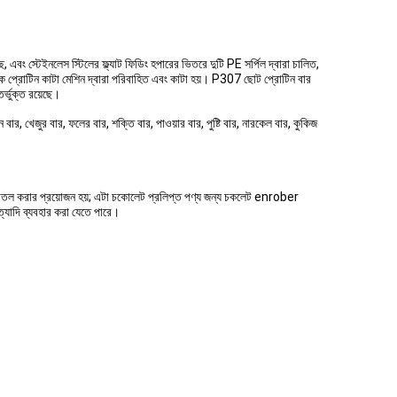
 এবং স্টেইনলেস স্টিলের ফ্ল্যাট ফিডিং হপারের ভিতরে দুটি PE সর্পিল দ্বারা চালিত,
পৃথক প্রোটিন কাটা মেশিন দ্বারা পরিবাহিত এবং কাটা হয়। P307 ছোট প্রোটিন বার
তর্ভুক্ত রয়েছে।
, খেজুর বার, ফলের বার, শক্তি বার, পাওয়ার বার, পুষ্টি বার, নারকেল বার, কুকিজ
যা শীতল করার প্রয়োজন হয়; এটা চকোলেট প্রলিপ্ত পণ্য জন্য চকলেট enrober
ত্যাদি ব্যবহার করা যেতে পারে।