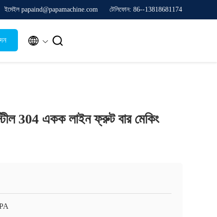
ইমেইল papaind@papamachine.com
টেলিফোন: 86--13818681174


েদন
্টীল 304 একক লাইন ফ্রুট বার মেকিং
APA