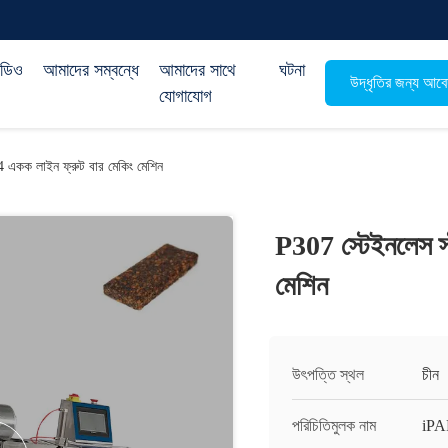
িডিও
আমাদের সম্বন্ধে
আমাদের সাথে
ঘটনা
উদ্ধৃতির জন্য আব
যোগাযোগ
4 একক লাইন ফ্রুট বার মেকিং মেশিন
P307 স্টেইনলেস স
মেশিন
উৎপত্তি স্থল
চীন
পরিচিতিমুলক নাম
iP