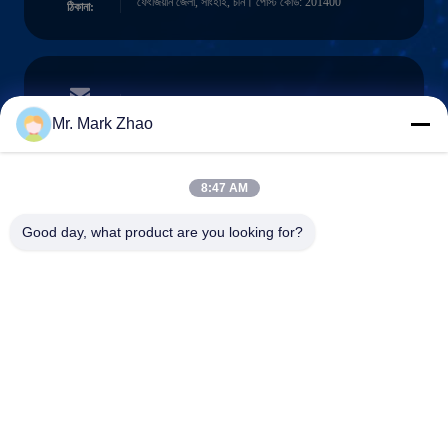
ফেংজিয়ান জেলা, সাংহাই, চীন। পোস্ট কোড: 201400
ঠিকানা:
papaind@papamachine.com
ই-মেইল
Mr. Mark Zhao
8:47 AM
0086-13818681174
Good day, what product are you looking for?
ফোন:
Shanghai Papa Industrial Co.,LTD