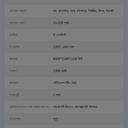
2পণ্যের আকৃতি:
বার, বৃত্তাকার, ফালা, বর্গক্ষেত্র, পিরামিড, ডিস্ক, ইত্যাদি
3পণ্যের ওজন:
10-250 গ্রাম
4শক্তি:
9 কেডব্লিউ
5ভোল্টেজ:
220V, একক ফেজ
6মাত্রা:
8000*2500*1450 মিমি
7ওজন:
1300 কেজি
8উপাদান:
স্টেইনলেস স্টীল 304
9ওয়ারেন্টি:
1 বছর
10বিক্রয়োত্তর সেবা প্রদান করা হয়:
প্রকৌশলী বিদেশে সেবা যন্ত্রপাতি উপলব্ধ
11অবস্থা:
নতুন