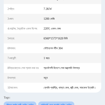
2শক্তি:
7.2KW
3ওজন:
1200 কেজি
4ভোল্টেজ, বৈদ্যুতিক একক বিশেষ:
220V, একক ফেজ
5মাত্রা:
6560*1575*1620 মিমি
6উপাদান:
স্টেইনলেস স্টীল 304
7ওয়ারেন্টি:
1 বছর
8বিক্রয়োত্তর সেবা প্রদান করা হয়:
প্রকৌশলী বিদেশে সেবা যন্ত্রপাতি উপলব্ধ
9অবস্থা:
নতুন
10আবেদন:
ফ্লেকি প্যাস্ট্রি, খাস্তা কেক, স্ত্রী কেক, সানকেক ইত্যাদি।
Tags: