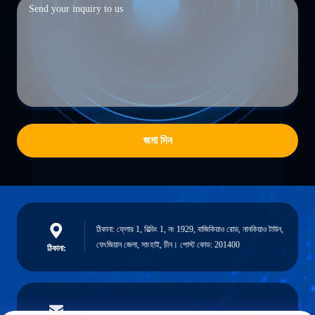
জমা দিন
ঠিকানা: ফ্লোর 1, বিল্ডিং 1, নং 1929, বাজিকিয়াও রোড, নানকিয়াও টাউন,
ফেংজিয়ান জেলা, সাংহাই, চীন। পোস্ট কোড: 201400
ঠিকানা: