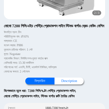
2
/
3
মোমো 7200 পিসি/এইচ পেস্ট্রি প্রোডাকশন লাইন স্টিমড বার্গার ব্রেড মেকিং মেশিন
উৎপত্তি স্থল: চীন
পরিচিতিমুলক নাম: iPAPA
সাক্ষ্যদান: CE
মডেল নম্বার: P886
ন্যূনতম চাহিদার পরিমাণ: 1 সেট
মূল্য: Negotiate
প্যাকেজিং বিবরণ: ফিউমিগেশন-মুক্ত কাঠের বাক্স
ডেলিভারি সময়: 15-30 কার্যদিবস
পরিশোধের শর্ত: এল/সি, টি/টি, ওয়েস্টার্ন ইউনিয়ন, মানিগ্রাম
যোগানের ক্ষমতা: 2 সেট/মাস
বিস্তারিত
Description
বিশেষভাবে তুলে ধরা:
7200 পিসি/ঘণ্টা পেস্ট্রি প্রোডাকশন লাইন
,
মোমো পেস্ট্রি প্রোডাকশন লাইন
,
স্টিমড বার্গার রুটি তৈরির মেশিন
1ক্ষমতা:
1800-7200 টুকরা/ঘণ্টা