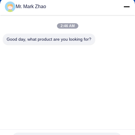
papaind@papamachine.com
ই-মেইল
Mr. Mark Zhao
2:46 AM
0086-13818681174
Good day, what product are you looking for?
ফোন:
Shanghai Papa Industrial Co.,LTD
Shanghai Papa Industrial Co.,LTD