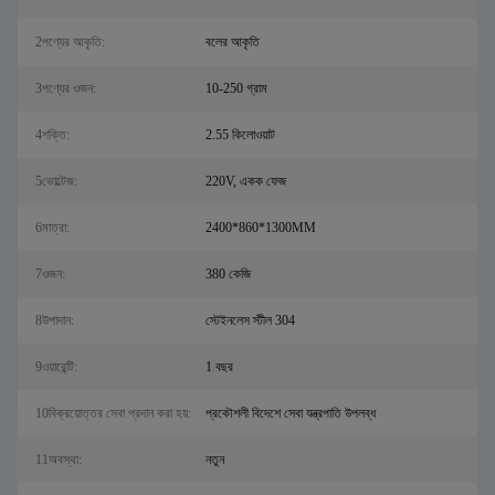
2পণ্যের আকৃতি:
বলের আকৃতি
3পণ্যের ওজন:
10-250 গ্রাম
4শক্তি:
2.55 কিলোওয়াট
5ভোল্টেজ:
220V, একক ফেজ
6মাত্রা:
2400*860*1300MM
7ওজন:
380 কেজি
8উপাদান:
স্টেইনলেস স্টীল 304
9ওয়ারেন্টি:
1 বছর
10বিক্রয়োত্তর সেবা প্রদান করা হয়:
প্রকৌশলী বিদেশে সেবা যন্ত্রপাতি উপলব্ধ
11অবস্থা:
নতুন