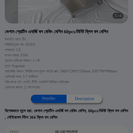
1
/
4
ভেগান প্রোটিন এনার্জি বল মেকিং মেশিন 60pcs/মিনিট ব্লিস বল মেশিন
উৎপত্তি স্থল: চীন
পরিচিতিমুলক নাম: iPAPA
সাক্ষ্যদান: CE
মডেল নম্বার: P160
ন্যূনতম চাহিদার পরিমাণ: 1 সেট
মূল্য: Negotiate
প্যাকেজিং বিবরণ: ফিউমিগেশন-মুক্ত কাঠের বাক্স, 1000*1200*1530mm, 650*700*900mm
ডেলিভারি সময়: 3-7 কার্যদিবস
পরিশোধের শর্ত: এল/সি, টি/টি, ওয়েস্টার্ন ইউনিয়ন, মানিগ্রাম
যোগানের ক্ষমতা: 2 সেট/সপ্তাহ
বিস্তারিত
Description
বিশেষভাবে তুলে ধরা:
ভেগান প্রোটিন এনার্জি বল মেকিং মেশিন
,
60pcs/মিনিট ব্লিস বল মেশিন
,
স্টেইনলেস স্টিল 304 ব্লিস বল মেশিন
1ক্ষমতা:
60-100 পিসি/মিনিট