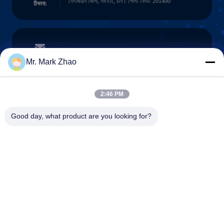
ফেংজিয়ান জেলা, সাংহাই, চীন। পোস্ট কোড: 201400
ঠিকানা:
papaind@papamachine.com
ই-মেইল
Mr. Mark Zhao
2:46 PM
0086-13818681174
Good day, what product are you looking for?
ফোন:
Shanghai Papa Industrial Co.,LTD