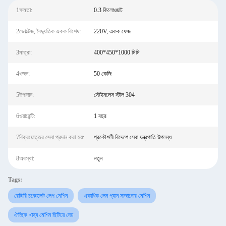
1ক্ষমতা:
0.3 কিলোওয়াট
2ভোল্টেজ, বৈদ্যুতিক একক বিশেষ:
220V, একক ফেজ
3মাত্রা:
400*450*1000 মিমি
4ওজন:
50 কেজি
5উপাদান:
স্টেইনলেস স্টীল 304
6ওয়ারেন্টি:
1 বছর
7বিক্রয়োত্তর সেবা প্রদান করা হয়:
প্রকৌশলী বিদেশে সেবা যন্ত্রপাতি উপলব্ধ
8অবস্থা:
নতুন
Tags:
রোটারি চকোলেট লেপ মেশিন
একাধিক লেন প্যান সাজানোর মেশিন
ঐচ্ছিক খাদ্য মেশিন ছিটিয়ে দেয়