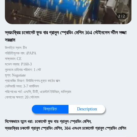
2
/
2
স্বয়ংক্রিয় চকোলেট ফুড বার গ্রানুল স্প্রেডিং মেশিন 304 স্টেইনলেস স্টীল সজ্জা
সরঞ্জাম
উৎপত্তি স্থল: চীন
পরিচিতিমুলক নাম: iPAPA
সাক্ষ্যদান: CE
মডেল নম্বার: P160-3
ন্যূনতম চাহিদার পরিমাণ: 1 সেট
মূল্য: Negotiate
প্যাকেজিং বিবরণ: ফিউমিগেশন-মুক্ত কাঠের বাক্স
ডেলিভারি সময়: 3-7 কার্যদিবস
পরিশোধের শর্ত: এল/সি, টি/টি, ওয়েস্টার্ন ইউনিয়ন, মানিগ্রাম
যোগানের ক্ষমতা: 20 সেট/মাস
বিস্তারিত
Description
বিশেষভাবে তুলে ধরা:
চকোলেট ফুড বার গ্রানুল স্প্রেডিং মেশিন
,
স্বয়ংক্রিয় চকলেট গ্রানুল স্প্রেডিং মেশিন
,
304 এসএস চকোলেট গ্রানুল স্প্রেডিং মেশিন