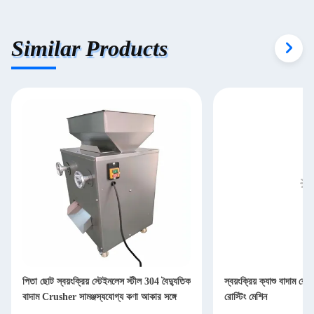
Similar Products
পিতা ছোট স্বয়ংক্রিয় স্টেইনলেস স্টীল 304 বৈদ্যুতিক
স্বয়ংক্রিয় ক্যাশু বাদাম র
বাদাম Crusher সামঞ্জস্যযোগ্য কণা আকার সঙ্গে
রোস্টিং মেশিন