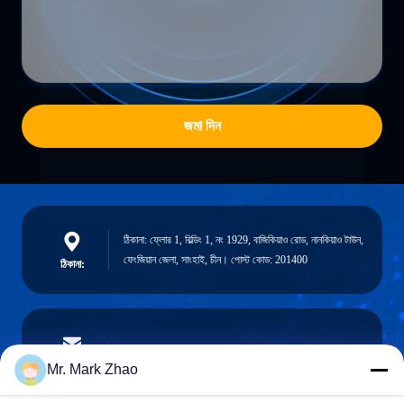
জমা দিন
ঠিকানা: ফ্লোর 1, বিল্ডিং 1, নং 1929, বাজিকিয়াও রোড, নানকিয়াও টাউন,
ফেংজিয়ান জেলা, সাংহাই, চীন। পোস্ট কোড: 201400
ঠিকানা:
papaind@papamachine.com
ই-মেইল
Mr. Mark Zhao