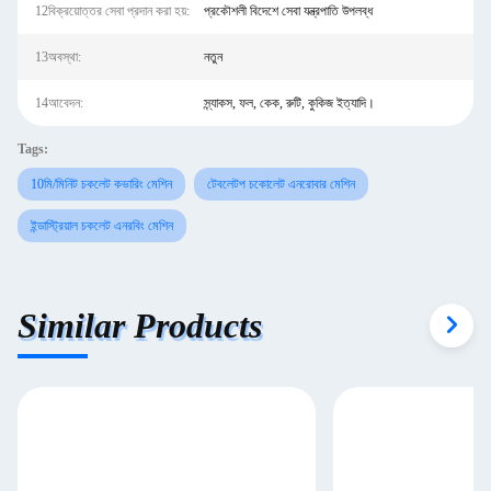
12বিক্রয়োত্তর সেবা প্রদান করা হয়:
প্রকৌশলী বিদেশে সেবা যন্ত্রপাতি উপলব্ধ
13অবস্থা:
নতুন
14আবেদন:
স্ন্যাকস, ফল, কেক, রুটি, কুকিজ ইত্যাদি।
Tags:
10মি/মিনিট চকলেট কভারিং মেশিন
টেবলেটপ চকোলেট এনরোবার মেশিন
ইন্ডাস্ট্রিয়াল চকলেট এনরবিং মেশিন
Similar Products