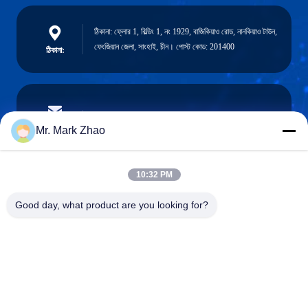
ঠিকানা: ফ্লোর 1, বিল্ডিং 1, নং 1929, বাজিকিয়াও রোড, নানকিয়াও টাউন,
ফেংজিয়ান জেলা, সাংহাই, চীন। পোস্ট কোড: 201400
ঠিকানা:
papaind@papamachine.com
ই-মেইল
Mr. Mark Zhao
10:32 PM
0086-13818681174
Good day, what product are you looking for?
ফোন:
Shanghai Papa Industrial Co.,LTD