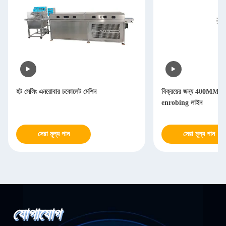
হট সেলিং এনরোবার চকোলেট মেশিন
বিক্রয়ের জন্য 400MM বেল্ট
enrobing লাইন
সেরা মূল্য পান
সেরা মূল্য পান
যোগাযোগ