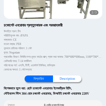
2
/
3
চকোলেট এনরোবার প্রস্তুতকারক এবং সরবরাহকারী
উৎপত্তি স্থল: চীন
পরিচিতিমুলক নাম: iPAPA
সাক্ষ্যদান: CE
মডেল নম্বার: PE8
ন্যূনতম চাহিদার পরিমাণ: 1 সেট
মূল্য: Negotiate
প্যাকেজিং বিবরণ: ফিউমিগেশন-মুক্ত কাঠের বাক্স; প্যাক করা আকার: 700*680*690mm, 1100*700*660mm, 3350*860*1180mm
ডেলিভারি সময়: 7-14 কার্যদিবস
পরিশোধের শর্ত: এল/সি, টি/টি, ওয়েস্টার্ন ইউনিয়ন, মানিগ্রাম
যোগানের ক্ষমতা: 1 সেট/সপ্তাহ
বিস্তারিত
Description
বিশেষভাবে তুলে ধরা:
ছোট চকোলেট এনরোবার ইলেকট্রিক হিটিং
,
স্টেইনলেস স্টিল 304 হোম চকলেট এনরোবার
,
ডিআইই চকলেট এনরোবার 220V
1ক্ষমতা:
8 কেজি চকোলেট/ব্যাচ