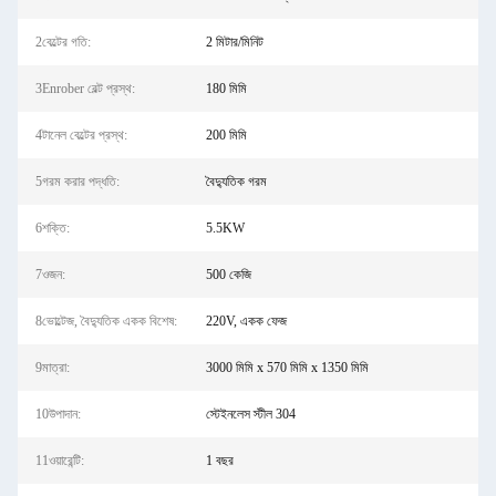
2বেল্টের গতি:
2 মিটার/মিনিট
3Enrober বেল্ট প্রস্থ:
180 মিমি
4টানেল বেল্টের প্রস্থ:
200 মিমি
5গরম করার পদ্ধতি:
বৈদ্যুতিক গরম
6শক্তি:
5.5KW
7ওজন:
500 কেজি
8ভোল্টেজ, বৈদ্যুতিক একক বিশেষ:
220V, একক ফেজ
9মাত্রা:
3000 মিমি x 570 মিমি x 1350 মিমি
10উপাদান:
স্টেইনলেস স্টীল 304
11ওয়ারেন্টি:
1 বছর